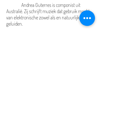
Andrea Guterres is componist uit
Australië. Zij schrijft muziek dat gebruik maakt
van elektronische zowel als en natuurlijke
geluiden.
Door muziek te combineren met andere
kunstvormen zoals dansen of schilderen, schept
zij werelden waar een luisteraar lekker in kan
verdwalen. Zij houdt van verhalen vertellen en
connecties met mensen maken door haar
muziek.
Andrea is onlangs afgestudeerd van haar
masteropleiding aan het Conservatorium van
Amsterdam. Behalve het componeren spelt zij
gitaar.
Meer weten over Andrea en haar werk? Ga naar:
www.andreaguterres.com
Foto door Celia Swart